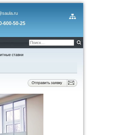
@saula.ru
0-600-50-25
итные ставни
Отправить заявку