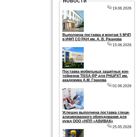
НОВОСТИ
19.06.2026
Вы­пол­не­на по­став­ка и мон­таж 5 МЧП
в ИФП СО РАН им. А. В. Ржа­но­ва
15.06.2026
По­став­ка мо­биль­ных за­щит­ных кон­
тей­не­ров TISSA-RP для РНЦРХТ им.
ака­де­ми­ка А.М. Гра­но­ва
02.06.2026
Успеш­но вы­пол­не­на по­став­ка спе­ци­
а­ли­зи­ро­ван­но­го обо­ру­до­ва­ния для
нужд ООО «НПП «АВИ­ВАК»
25.05.2026