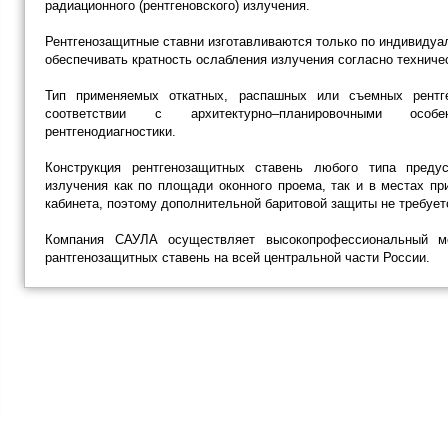
радиационного (рентгеновского) излучения.
Рентгенозащитные ставни изготавливаются только по индивидуа
обеспечивать кратность ослабления излучения согласно технич
Тип применяемых откатных, распашных или съемных рентг
соответствии с архитектурно–планировочными особ
рентгенодиагностики.
Конструкция рентгенозащитных ставень любого типа преду
излучения как по площади оконного проема, так и в местах пр
кабинета, поэтому дополнительной баритовой защиты не требует
Компания САУЛА осуществляет высокопрофессиональный мо
рантгенозащитных ставень на всей центральной части России.