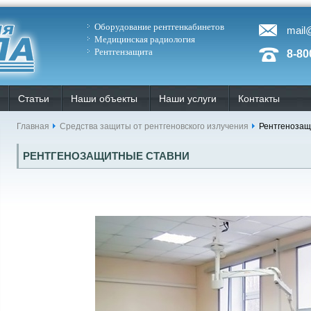
Оборудование рентгенкабинетов
mail
Медицинская радиология
Рентгензащита
8-80
Статьи
Наши объекты
Наши услуги
Контакты
Главная
Средства защиты от рентгеновского излучения
Рентгенозащ
РЕНТГЕНОЗАЩИТНЫЕ СТАВНИ