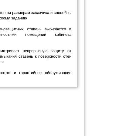
льным размерам заказчика и способны
ескому заданию
енозащитных ставень выбирается в
енностями помещений кабинета
сматривает непрерывную защиту от
имыкания ставень к поверхности стен
ся.
нтаж и гарантийное обслуживание