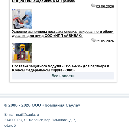
РНЦРХТ им. ака­де­ми­ка А.М. Гра­но­ва
02.06.2026
Успеш­но вы­пол­не­на по­став­ка спе­ци­а­ли­зи­ро­ван­но­го обо­ру­
до­ва­ния для нужд ООО «НПП «АВИ­ВАК»
25.05.2026
По­став­ка за­щит­но­го мо­ду­ля «TISSA-RP» для парт­не­ра в
Юж­ном Фе­де­раль­ном Окру­ге (ЮФО)
Все новости
© 2008 -
2026 ООО «Компания Саула»
E-mail:
mail@saula.ru
214000 РФ, г. Смоленск, пер. Ульянова, д. 7,
офис 5