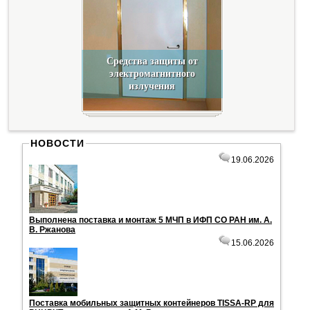
Средства защиты от
электромагнитного
излучения
НОВОСТИ
19.06.2026
Вы­пол­не­на по­став­ка и мон­таж 5 МЧП в ИФП СО РАН им. А.
В. Ржа­но­ва
15.06.2026
По­став­ка мо­биль­ных за­щит­ных кон­тей­не­ров TISSA-RP для