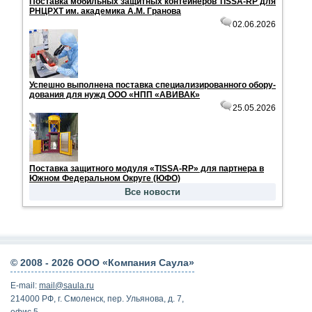
По­став­ка мо­биль­ных за­щит­ных кон­тей­не­ров TISSA-RP для
РНЦРХТ им. ака­де­ми­ка А.М. Гра­но­ва
02.06.2026
Успеш­но вы­пол­не­на по­став­ка спе­ци­а­ли­зи­ро­ван­но­го обо­ру­
до­ва­ния для нужд ООО «НПП «АВИ­ВАК»
25.05.2026
По­став­ка за­щит­но­го мо­ду­ля «TISSA-RP» для парт­не­ра в
Юж­ном Фе­де­раль­ном Окру­ге (ЮФО)
Все новости
© 2008 -
2026 ООО «Компания Саула»
E-mail:
mail@saula.ru
214000 РФ, г. Смоленск, пер. Ульянова, д. 7,
офис 5