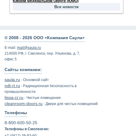
Юж­ном Фе­де­раль­ном Окру­ге (ЮФО)
Все новости
© 2008 -
2026 ООО «Компания Саула»
E-mail:
mail@saula.ru
214000 РФ, г. Смоленск, пер. Ульянова, д. 7,
офис 5
Сайты компании:
saula.ru
- Основной сайт
ndt-rt.ru
- Радиационная безопасность в
промышленности
tissa-cr.ru
- Чистые помещения
cleanroom-doors.ru
- Двери для чистых помещений
Телефоны
8-800-600-50-25
Телефоны в Смоленске:
+7 (4812) 38-83-60