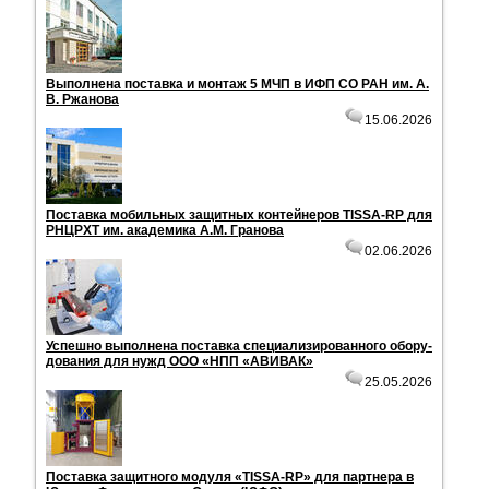
Вы­пол­не­на по­став­ка и мон­таж 5 МЧП в ИФП СО РАН им. А.
В. Ржа­но­ва
15.06.2026
По­став­ка мо­биль­ных за­щит­ных кон­тей­не­ров TISSA-RP для
РНЦРХТ им. ака­де­ми­ка А.М. Гра­но­ва
02.06.2026
Успеш­но вы­пол­не­на по­став­ка спе­ци­а­ли­зи­ро­ван­но­го обо­ру­
до­ва­ния для нужд ООО «НПП «АВИ­ВАК»
25.05.2026
По­став­ка за­щит­но­го мо­ду­ля «TISSA-RP» для парт­не­ра в