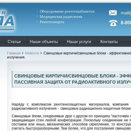
Оборудование рентгенкабинетов
mail
Медицинская радиология
Рентгензащита
8-80
Статьи
Наши объекты
Наши услуги
Контакты
Главная
Новости
Свинцовые кирпичи/свинцовые блоки - эффективне
излучения.
СВИНЦОВЫЕ КИРПИЧИ/СВИНЦОВЫЕ БЛОКИ - ЭФ
ПАССИВНАЯ ЗАЩИТА ОТ РАДИОАКТИВНОГО ИЗЛУ
Наряду с комплексом рентгенозащитных материалов, компания
радиоактивного излучения - свинцовые радиационно-защитные блоки
Свинцовые блоки, соединямые друг с другом по принципу "ласточкин 
защищающих стен любой конфигурации. Поскольку соединение не п
составов или иных, механических способов скрепления, то констр
считать быстроразборными. Тем более, что для построения свинцово