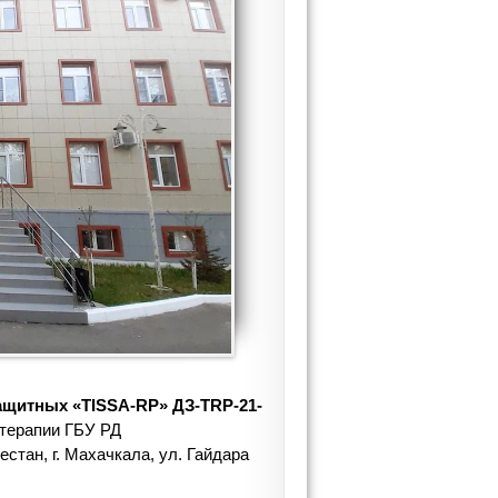
ащитных «TISSA-RР» ДЗ-TRP-21-
 терапии ГБУ РД
стан, г. Махачкала, ул. Гайдара