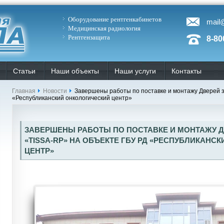
Оборудование рентгенкабинетов
mail
Медицинская радиология
Рентгензащита
8-80
Статьи
Наши объекты
Наши услуги
Контакты
Главная
Новости
Завершены работы по поставке и монтажу Дверей 
«Республиканский онкологический центр»
ЗАВЕРШЕНЫ РАБОТЫ ПО ПОСТАВКЕ И МОНТАЖУ 
«TISSA-RР» НА ОБЪЕКТЕ ГБУ РД «РЕСПУБЛИКАНС
ЦЕНТР»