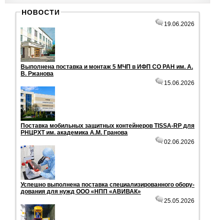
НОВОСТИ
19.06.2026
Вы­пол­не­на по­став­ка и мон­таж 5 МЧП в ИФП СО РАН им. А.
В. Ржа­но­ва
15.06.2026
По­став­ка мо­биль­ных за­щит­ных кон­тей­не­ров TISSA-RP для
РНЦРХТ им. ака­де­ми­ка А.М. Гра­но­ва
02.06.2026
Успеш­но вы­пол­не­на по­став­ка спе­ци­а­ли­зи­ро­ван­но­го обо­ру­
до­ва­ния для нужд ООО «НПП «АВИ­ВАК»
25.05.2026