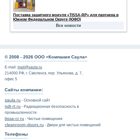
По­став­ка за­щит­но­го мо­ду­ля «TISSA-RP» для парт­не­ра в
Юж­ном Фе­де­раль­ном Окру­ге (ЮФО)
Все новости
© 2008 -
2026 ООО «Компания Саула»
E-mail:
mail@saula.ru
214000 РФ, г. Смоленск, пер. Ульянова, д. 7,
офис 5
Сайты компании:
saula.ru
- Основной сайт
ndt-rt.ru
- Радиационная безопасность в
промышленности
tissa-cr.ru
- Чистые помещения
cleanroom-doors.ru
- Двери для чистых помещений
Телефоны